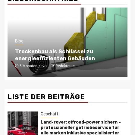
Blog
Trockenbau als Schlüssel zu
energieeffizienten Gebäuden
5 Monaten zuvor
Redakteure
LISTE DER BEITRÄGE
Geschäft
Land-rover: offroad-power sichern –
professioneller getriebeservice für
alle marken inklusive spezialisierter