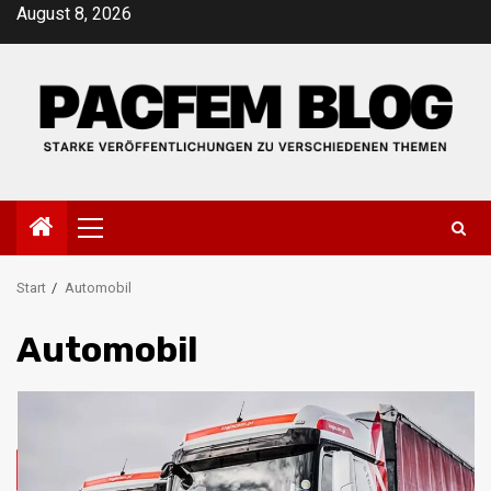
Zum
August 8, 2026
Inhalt
springen
Primäres
Menü
Start
Automobil
Automobil