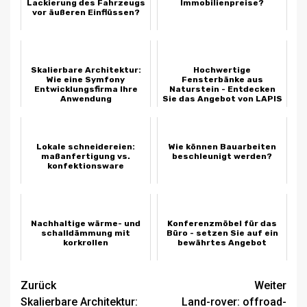
Lackierung des Fahrzeugs
Immobilienpreise?
vor äußeren Einflüssen?
Skalierbare Architektur:
Hochwertige
Wie eine Symfony
Fensterbänke aus
Entwicklungsfirma Ihre
Naturstein - Entdecken
Anwendung
Sie das Angebot von LAPIS
zukunftssicher macht
Lokale schneidereien:
Wie können Bauarbeiten
maßanfertigung vs.
beschleunigt werden?
konfektionsware
Nachhaltige wärme- und
Konferenzmöbel für das
schalldämmung mit
Büro - setzen Sie auf ein
korkrollen
bewährtes Angebot
Beitragsnavigation
Zurück
Weiter
Skalierbare Architektur:
Land-rover: offroad-