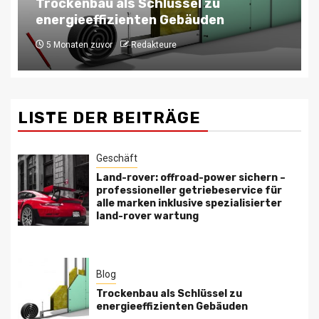
Symfony Entwicklungsfirma Ihre
Anwendung zukunftssicher macht
6 Monaten zuvor
Redakteure
LISTE DER BEITRÄGE
Geschäft
Land-rover: offroad-power sichern –
professioneller getriebeservice für
alle marken inklusive spezialisierter
land-rover wartung
Blog
Trockenbau als Schlüssel zu
energieeffizienten Gebäuden