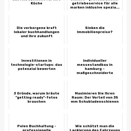
Küche
getriebeservice für alle
marken inklusive spezia...
Die verborgene kraft
Sinken die
lokaler buchhandlungen
Immobilienpreise?
und ihre zukunft
Investitionen in
Individueller
technologie-startups: das
messestandbau in
potenzial bewerten
hamburg –
maßgeschneiderte
lösungen für ihr
unternehmen
3 Gründe, warum bräute
Maximieren Sie Ihren
"getting ready"-fotos
Raum: Der Vorteil von 35
brauchen
mm Schubladenschienen
Polen Buchhaltung -
Wie schützt man die
professionelle
Lackierung des Fahrzeugs