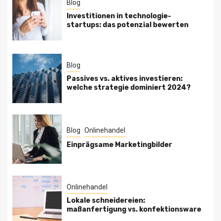
Blog
Investitionen in technologie-
startups: das potenzial bewerten
Blog
Passives vs. aktives investieren:
welche strategie dominiert 2024?
Blog
Onlinehandel
Einprägsame Marketingbilder
Onlinehandel
Lokale schneidereien:
maßanfertigung vs. konfektionsware