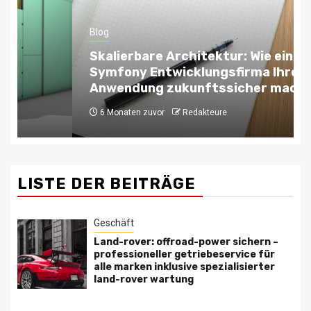
Blog
Skalierbare Architektur: Wie eine
Symfony Entwicklungsfirma Ihre
Anwendung zukunftssicher macht
6 Monaten zuvor
Redakteure
LISTE DER BEITRÄGE
Geschäft
Land-rover: offroad-power sichern –
professioneller getriebeservice für
alle marken inklusive spezialisierter
land-rover wartung