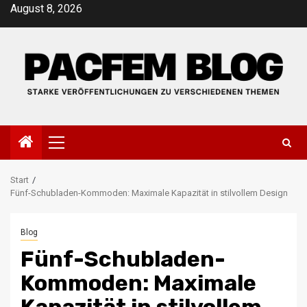
Zum
August 8, 2026
Inhalt
springen
Primäres
Menü
Start
Fünf-Schubladen-Kommoden: Maximale Kapazität in stilvollem Design
Blog
Fünf-Schubladen-
Kommoden: Maximale
Kapazität in stilvollem