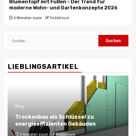
Blumentopf mit Füßen – Der Trend für
moderne Wohn- und Gartenkonzepte 2026
6 Monaten zuvor
Redakteure
Suchen
nach:
LIEBLINGSARTIKEL
Blog
Skalierbare Architektur: Wie eine
Symfony Entwicklungsfirma Ihre
Anwendung zukunftssicher macht
6 Monaten zuvor
Redakteure