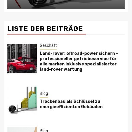
LISTE DER BEITRÄGE
Geschäft
Land-rover: offroad-power sichern –
professioneller getriebeservice für
alle marken inklusive spezialisierter
land-rover wartung
Blog
Trockenbau als Schlüssel zu
energieeffizienten Gebäuden
Blog